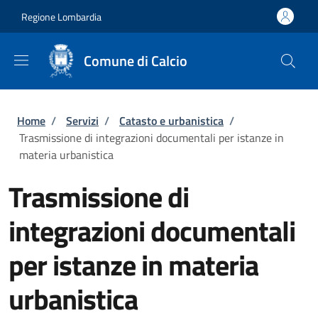
Salta al contenuto principale
Skip to footer content
Regione Lombardia
Comune di Calcio
Briciole di pane
Home
/
Servizi
/
Catasto e urbanistica
/
Trasmissione di integrazioni documentali per istanze in
materia urbanistica
Trasmissione di
integrazioni documentali
per istanze in materia
urbanistica