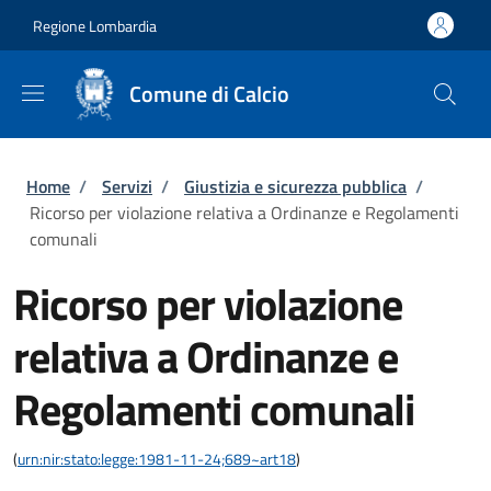
Salta al contenuto principale
Skip to footer content
Regione Lombardia
Comune di Calcio
Briciole di pane
Home
/
Servizi
/
Giustizia e sicurezza pubblica
/
Ricorso per violazione relativa a Ordinanze e Regolamenti
comunali
Ricorso per violazione
relativa a Ordinanze e
Regolamenti comunali
(
urn:nir:stato:legge:1981-11-24;689~art18
)