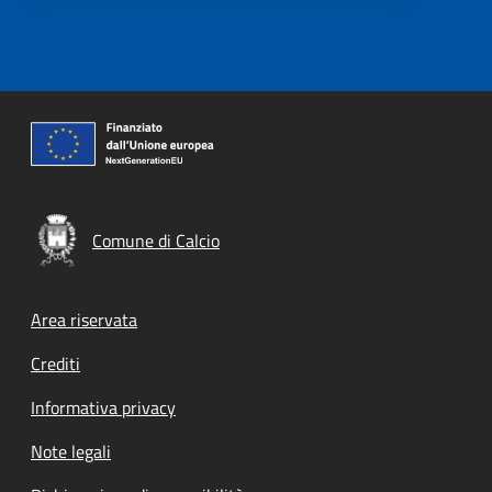
Comune di Calcio
Footer menu
Area riservata
Crediti
Informativa privacy
Note legali