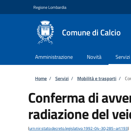
Salta al contenuto principale
Skip to footer content
Regione Lombardia
Comune di Calcio
Amministrazione
Novità
Servizi
Briciole di pane
Home
/
Servizi
/
Mobilità e trasporti
/
Con
Conferma di avve
radiazione del vei
(
urn:nir:stato:decreto.legislativo:1992-04-30;285~art193
)