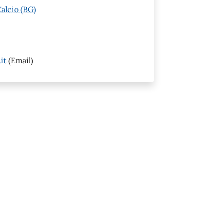
alcio (BG)
it
(Email)