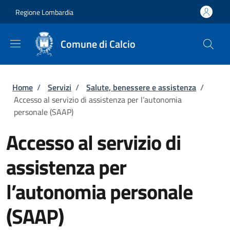
Salta al contenuto principale
Skip to footer content
Regione Lombardia
Comune di Calcio
Briciole di pane
Home
/
Servizi
/
Salute, benessere e assistenza
/
Accesso al servizio di assistenza per l’autonomia
personale (SAAP)
Accesso al servizio di
assistenza per
l’autonomia personale
(SAAP)