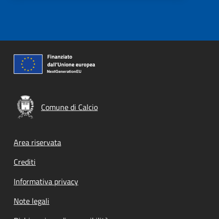
Comune di Calcio
Footer menu
Area riservata
Crediti
Informativa privacy
Note legali