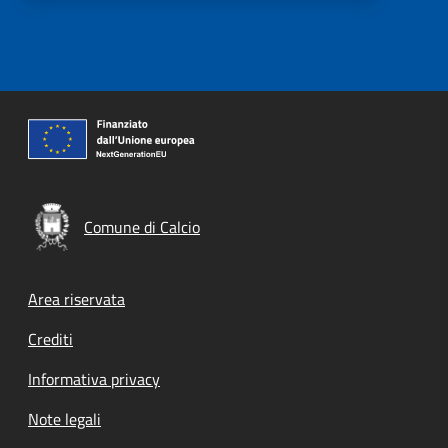
Comune di Calcio
Footer menu
Area riservata
Crediti
Informativa privacy
Note legali