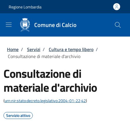
Salta al contenuto principale
Skip to footer content
Regione Lombardia
Comune di Calcio
Briciole di pane
Home
/
Servizi
/
Cultura e tempo libero
/
Consultazione di materiale d'archivio
Consultazione di
materiale d'archivio
(
urn:nir:stato:decreto.legislativo:2004-01-22;42
)
Servizio attivo