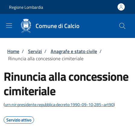
Salta al contenuto principale
Skip to footer content
Regione Lombardia
Comune di Calcio
Briciole di pane
Home
/
Servizi
/
Anagrafe e stato civile
/
Rinuncia alla concessione cimiteriale
Rinuncia alla concessione
cimiteriale
(
urn:nir:presidente.repubblica:decreto:1990-09-10;285~art90
)
Servizio attivo