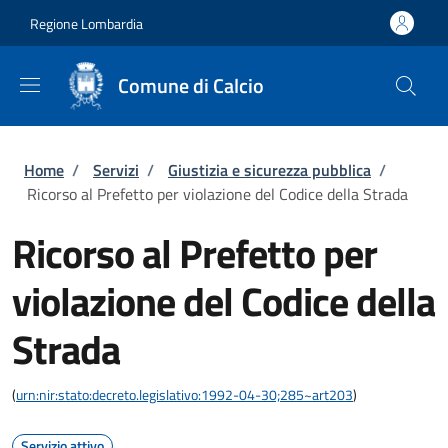
Salta al contenuto principale
Skip to footer content
Regione Lombardia
Comune di Calcio
Briciole di pane
Home
/
Servizi
/
Giustizia e sicurezza pubblica
/
Ricorso al Prefetto per violazione del Codice della Strada
Ricorso al Prefetto per
violazione del Codice della
Strada
(
urn:nir:stato:decreto.legislativo:1992-04-30;285~art203
)
Servizio attivo