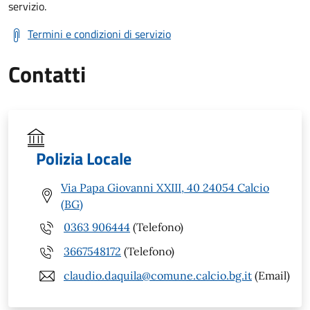
servizio.
Termini e condizioni di servizio
Contatti
Polizia Locale
Via Papa Giovanni XXIII, 40 24054 Calcio
(BG)
0363 906444
(Telefono)
3667548172
(Telefono)
claudio.daquila@comune.calcio.bg.it
(Email)