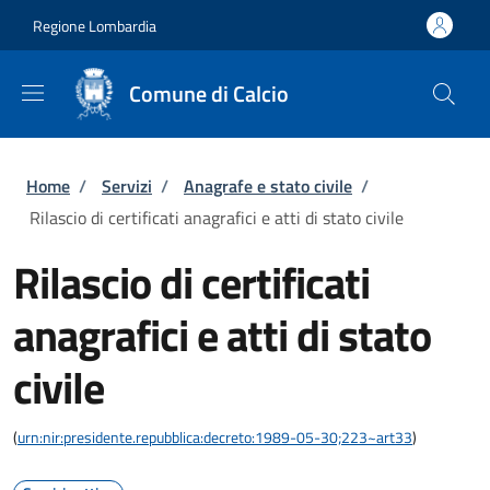
Salta al contenuto principale
Skip to footer content
Regione Lombardia
Comune di Calcio
Briciole di pane
Home
/
Servizi
/
Anagrafe e stato civile
/
Rilascio di certificati anagrafici e atti di stato civile
Rilascio di certificati
anagrafici e atti di stato
civile
(
urn:nir:presidente.repubblica:decreto:1989-05-30;223~art33
)