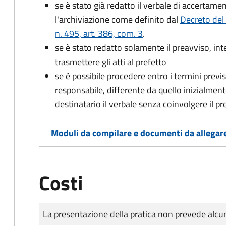
se è stato già redatto il verbale di accertament
l'archiviazione come definito dal
Decreto del
n. 495, art. 386, com. 3
.
se è stato redatto solamente il preavviso, in
trasmettere gli atti al prefetto
se è possibile procedere entro i termini previst
responsabile, differente da quello inizialmente
destinatario il verbale senza coinvolgere il pr
Moduli da compilare e documenti da allegar
Costi
Tipo di pagamento
Importo
La presentazione della pratica non prevede al