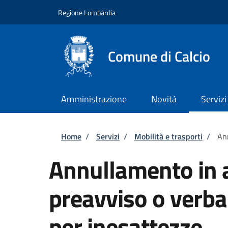
Salta al contenuto principale
Skip to footer content
Regione Lombardia
Comune di Calcio
Amministrazione
Novità
Servizi
Briciole di pane
Home
/
Servizi
/
Mobilità e trasporti
/
Ann
Annullamento in a
preavviso o verba
per inesattezze