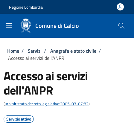
Salta al contenuto principale
Skip to footer content
Regione Lombardia
Comune di Calcio
Briciole di pane
Home
/
Servizi
/
Anagrafe e stato civile
/
Accesso ai servizi dell'ANPR
Accesso ai servizi
dell'ANPR
(
urn:nir:stato:decreto.legislativo:2005-03-07;82
)
Servizio attivo