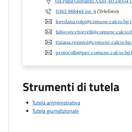
Via Papa Giovanni XXIII, 40 24054 C
0363 968444 int. 4
(Telefono)
loredana.volpi@comune.calcio.bg.i
fabio.vecchierelli@comune.calcio.b
tiziana.resmini@comune.calcio.bg.
protocollo@pec.comune.calcio.bg.
Strumenti di tutela
Tutela amministrativa
Tutela giurisdizionale