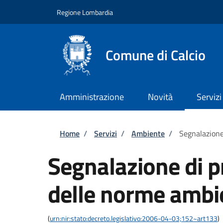
Salta al contenuto principale
Skip to footer content
Regione Lombardia
Comune di Calcio
Amministrazione
Novità
Servizi
Briciole di pane
Home
/
Servizi
/
Ambiente
/
Segnalazione
Segnalazione di p
delle norme ambi
(
urn:nir:stato:decreto.legislativo:2006-04-03;152~art133
)