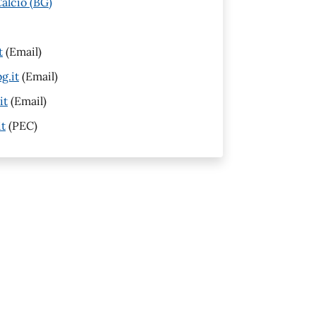
alcio (BG)
t
(Email)
g.it
(Email)
it
(Email)
it
(PEC)