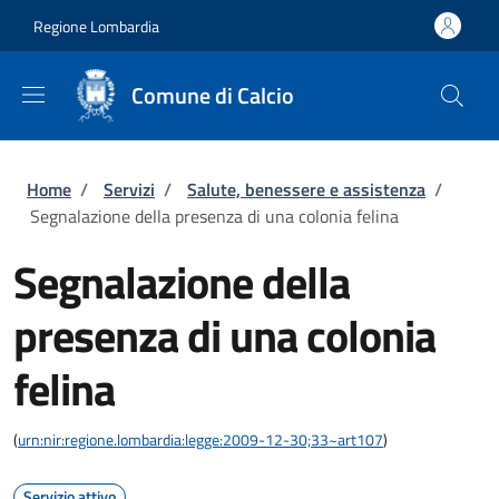
Salta al contenuto principale
Skip to footer content
Regione Lombardia
Comune di Calcio
Briciole di pane
Home
/
Servizi
/
Salute, benessere e assistenza
/
Segnalazione della presenza di una colonia felina
Segnalazione della
presenza di una colonia
felina
(
urn:nir:regione.lombardia:legge:2009-12-30;33~art107
)
Servizio attivo