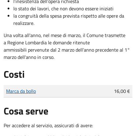
l’inesistenza dell’opera richiesta
lo stato dei lavori, che non devono essere iniziati
la congruità della spesa prevista rispetto alle opere da
realizzare.
Una volta all'anno, nel mese di marzo, il Comune trasmette
a Regione Lombardia le domande ritenute
ammissibili pervenute dal 2 marzo dell'anno precedente al 1°
marzo dell'anno in corso.
Costi
Tipo di pagamento
Importo
Marca da bollo
16,00 €
Cosa serve
Per accedere al servizio, assicurati di avere: