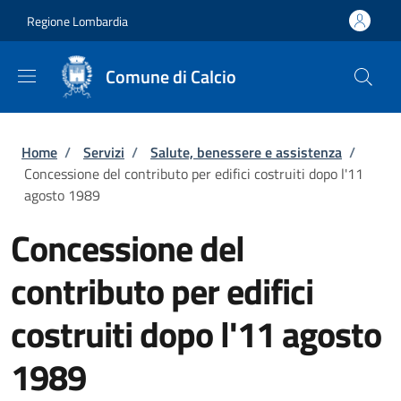
Salta al contenuto principale
Skip to footer content
Regione Lombardia
Comune di Calcio
Briciole di pane
Home
/
Servizi
/
Salute, benessere e assistenza
/
Concessione del contributo per edifici costruiti dopo l'11
agosto 1989
Concessione del
contributo per edifici
costruiti dopo l'11 agosto
1989