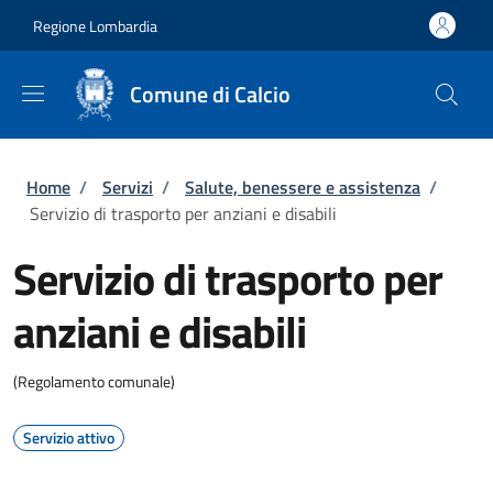
Salta al contenuto principale
Skip to footer content
Regione Lombardia
Comune di Calcio
Briciole di pane
Home
/
Servizi
/
Salute, benessere e assistenza
/
Servizio di trasporto per anziani e disabili
Servizio di trasporto per
anziani e disabili
(Regolamento comunale)
Servizio attivo