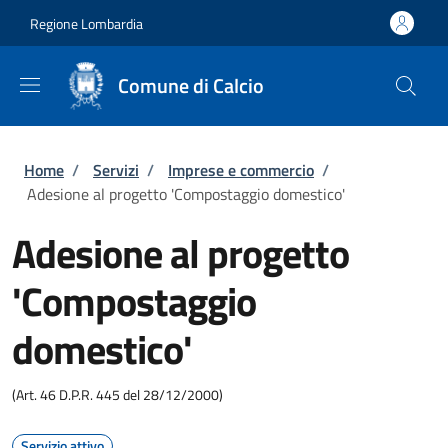
Salta al contenuto principale
Skip to footer content
Regione Lombardia
Comune di Calcio
Briciole di pane
Home
/
Servizi
/
Imprese e commercio
/
Adesione al progetto 'Compostaggio domestico'
Adesione al progetto
'Compostaggio
domestico'
(Art. 46 D.P.R. 445 del 28/12/2000)
Servizio attivo