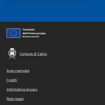
Comune di Calcio
Footer menu
Area riservata
Crediti
Informativa privacy
Note legali