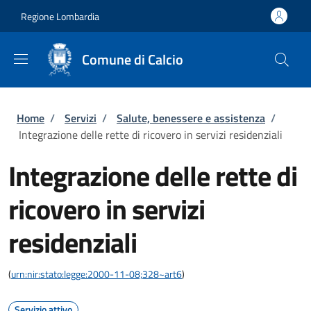
Salta al contenuto principale
Skip to footer content
Regione Lombardia
Comune di Calcio
Briciole di pane
Home
/
Servizi
/
Salute, benessere e assistenza
/
Integrazione delle rette di ricovero in servizi residenziali
Integrazione delle rette di
ricovero in servizi
residenziali
(
urn:nir:stato:legge:2000-11-08;328~art6
)
Servizio attivo