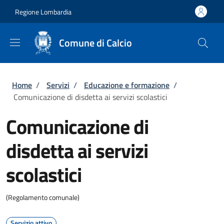
Salta al contenuto principale
Skip to footer content
Regione Lombardia
Comune di Calcio
Briciole di pane
Home
/
Servizi
/
Educazione e formazione
/
Comunicazione di disdetta ai servizi scolastici
Comunicazione di
disdetta ai servizi
scolastici
(Regolamento comunale)
Servizio attivo