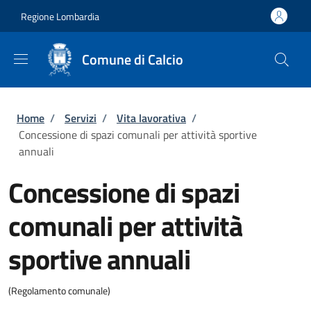
Salta al contenuto principale
Skip to footer content
Regione Lombardia
Comune di Calcio
Briciole di pane
Home
/
Servizi
/
Vita lavorativa
/
Concessione di spazi comunali per attività sportive
annuali
Concessione di spazi
comunali per attività
sportive annuali
(Regolamento comunale)