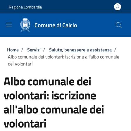
Salta al contenuto principale
Skip to footer content
Regione Lombardia
Comune di Calcio
Briciole di pane
Home
/
Servizi
/
Salute, benessere e assistenza
/
Albo comunale dei volontari: iscrizione all'albo comunale
dei volontari
Albo comunale dei
volontari: iscrizione
all'albo comunale dei
volontari