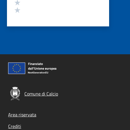
Valuta 2 stelle su 5
Valuta 1 stelle su 5
Comune di Calcio
Footer menu
Area riservata
Crediti