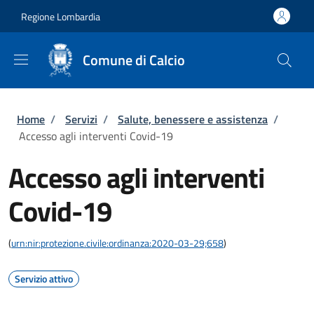
Salta al contenuto principale
Skip to footer content
Regione Lombardia
Comune di Calcio
Briciole di pane
Home
/
Servizi
/
Salute, benessere e assistenza
/
Accesso agli interventi Covid-19
Accesso agli interventi
Covid-19
(
urn:nir:protezione.civile:ordinanza:2020-03-29;658
)
Servizio attivo