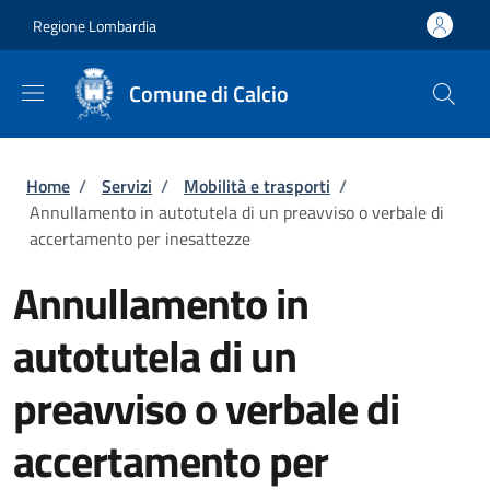
Salta al contenuto principale
Skip to footer content
Regione Lombardia
Comune di Calcio
Briciole di pane
Home
/
Servizi
/
Mobilità e trasporti
/
Annullamento in autotutela di un preavviso o verbale di
accertamento per inesattezze
Annullamento in
autotutela di un
preavviso o verbale di
accertamento per