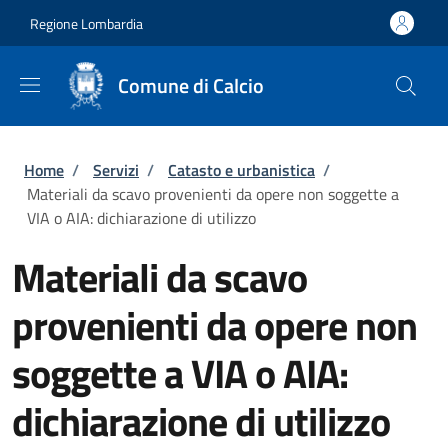
Salta al contenuto principale
Skip to footer content
Regione Lombardia
Comune di Calcio
Briciole di pane
Home
/
Servizi
/
Catasto e urbanistica
/
Materiali da scavo provenienti da opere non soggette a
VIA o AIA: dichiarazione di utilizzo
Materiali da scavo
provenienti da opere non
soggette a VIA o AIA:
dichiarazione di utilizzo