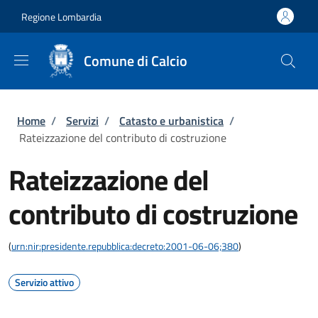
Salta al contenuto principale
Skip to footer content
Regione Lombardia
Comune di Calcio
Briciole di pane
Home
/
Servizi
/
Catasto e urbanistica
/
Rateizzazione del contributo di costruzione
Rateizzazione del
contributo di costruzione
(
urn:nir:presidente.repubblica:decreto:2001-06-06;380
)
Servizio attivo