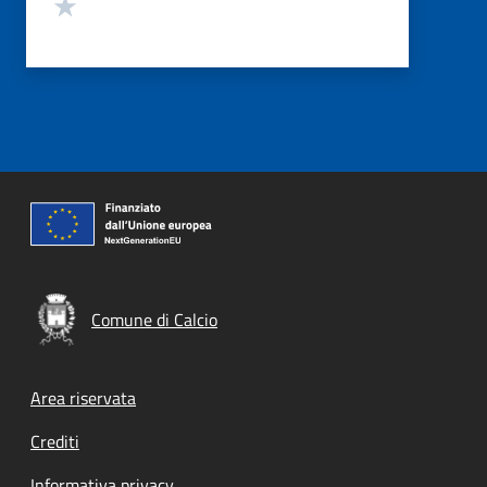
Valuta 1 stelle su 5
Comune di Calcio
Footer menu
Area riservata
Crediti
Informativa privacy