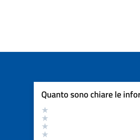
Quanto sono chiare le info
Valutazione
Valuta 5 stelle su 5
Valuta 4 stelle su 5
Valuta 3 stelle su 5
Valuta 2 stelle su 5