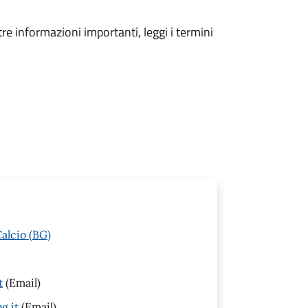
tre informazioni importanti, leggi i termini
alcio (BG)
t
(Email)
g.it
(Email)