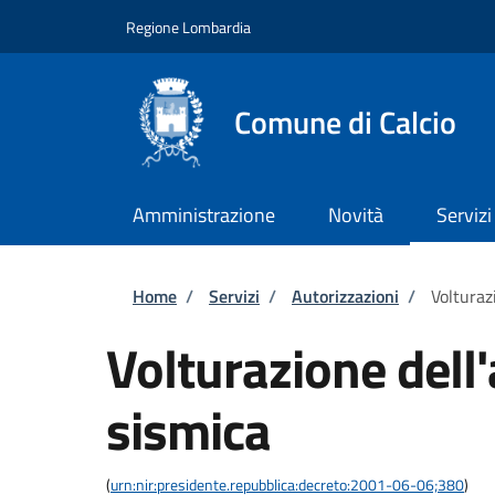
Salta al contenuto principale
Skip to footer content
Regione Lombardia
Comune di Calcio
Amministrazione
Novità
Servizi
Briciole di pane
Home
/
Servizi
/
Autorizzazioni
/
Volturaz
Volturazione dell
sismica
(
urn:nir:presidente.repubblica:decreto:2001-06-06;380
)