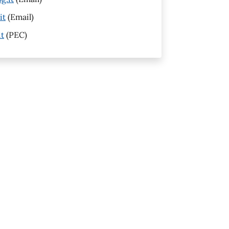
it
(Email)
it
(PEC)