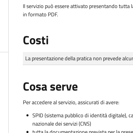
Il servizio può essere attivato presentando tutta
in formato PDF.
Costi
Tipo di pagamento
Importo
La presentazione della pratica non prevede al
Cosa serve
Per accedere al servizio, assicurati di avere:
SPID (sistema pubblico di identità digitale), ca
nazionale dei servizi (CNS)
tutta la documentazione prevista per la prese