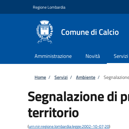
Salta al contenuto principale
Skip to footer content
Regione Lombardia
Comune di Calcio
Amministrazione
Novità
Servizi
Briciole di pane
Home
/
Servizi
/
Ambiente
/
Segnalazione 
Segnalazione di p
territorio
(
urn:nir:regione.lombardia:legge:2002-10-07;20
)