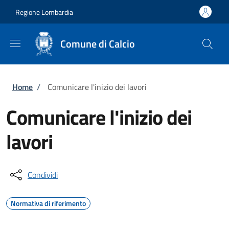
Salta al contenuto principale
Skip to footer content
Regione Lombardia
Comune di Calcio
Briciole di pane
Home
/
Comunicare l'inizio dei lavori
Comunicare l'inizio dei
lavori
Condividi
Normativa di riferimento