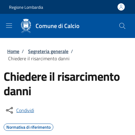
Salta al contenuto principale
Skip to footer content
Regione Lombardia
Comune di Calcio
Briciole di pane
Home
/
Segreteria generale
/
Chiedere il risarcimento danni
Chiedere il risarcimento
danni
Condividi
Normativa di riferimento