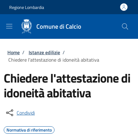
Salta al contenuto principale
Skip to footer content
Regione Lombardia
Comune di Calcio
Briciole di pane
Home
/
Istanze edilizie
/
Chiedere l'attestazione di idoneità abitativa
Chiedere l'attestazione di
idoneità abitativa
Condividi
Normativa di riferimento