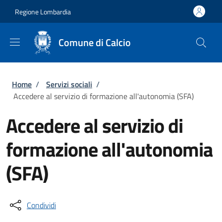
Salta al contenuto principale
Skip to footer content
Regione Lombardia
Comune di Calcio
Briciole di pane
Home
/
Servizi sociali
/
Accedere al servizio di formazione all'autonomia (SFA)
Accedere al servizio di
formazione all'autonomia
(SFA)
Condividi