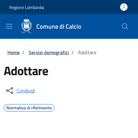
Salta al contenuto principale
Skip to footer content
Regione Lombardia
Comune di Calcio
Briciole di pane
Home
/
Servizi demografici
/
Adottare
Adottare
Condividi
Normativa di riferimento