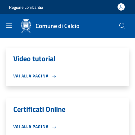
Salta al contenuto principale
Skip to footer content
Regione Lombardia
Comune di Calcio
Video tutorial
VAI ALLA PAGINA
Certificati Online
VAI ALLA PAGINA